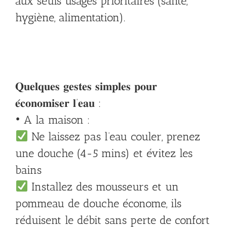
aux seuls usages prioritaires (santé,
hygiène, alimentation).
𝐐𝐮𝐞𝐥𝐪𝐮𝐞𝐬 𝐠𝐞𝐬𝐭𝐞𝐬 𝐬𝐢𝐦𝐩𝐥𝐞𝐬 𝐩𝐨𝐮𝐫
𝐞́𝐜𝐨𝐧𝐨𝐦𝐢𝐬𝐞𝐫 𝐥’𝐞𝐚𝐮 :
• A la maison :
Ne laissez pas l’eau couler, prenez
une douche (4-5 mins) et évitez les
bains
Installez des mousseurs et un
pommeau de douche économe, ils
réduisent le débit sans perte de confort